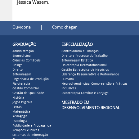
Jéssica Wasem.
|
Ouvidoria
Como chegar
GRADUAÇÃO
ESPECIALIZAÇÃO
Administração
Controladoria e Finanças
Biomedicina
Direito e Processo do Trabalho
Ciências Contábeis
Enfermagem Estética
Design
Fisioterapia Dermatofuncional
Direito
Gestão Estratégica de Negócios
Enfermagem
Liderança Regenerativa e Performance
Engenharia de Produção
Humana
Fisioterapia
Neurodivergências: Compreensão e Práticas
Gestão Comercial
Inclusivas
Gestão da Qualidade
Psicoterapia Familiar e Conjugal
História
MESTRADO EM
Jogos Digitais
Letras
DESENVOLVIMENTO REGIONAL
Matemática
Pedagogia
Psicologia
Publicidade e Propaganda
Relações Públicas
Sistemas de Informação