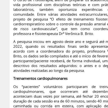
O curso de Fisioterapia, além de preparar os acadêmico
vida profissional com disciplinas teóricas e com prá
laboratórios, também oportuniza experiência
comunidade. Entre várias atividades extracurriculares
projeto de pesquisa “O efeito de treinamento fisioter
cardiorrespiratório sobre o controle da pressão arterial 
de risco cardiovascular”, que tem como coorden
professora e fisioterapeuta Drª Verônica B. Brito.
A pesquisa iniciou em agosto deste ano e seguirá até 
2022, quando os resultados finais serão apresent
acordo com a coordenadora do projeto, professora 
Brito, os dados serão compilados e até o início de fevere
participante/paciente receberá, de forma individual, um
descritivo dos resultados adquiridos: o antes e o de
atividades realizadas ao longo da pesquisa.
Treinamentos cardiopulmonares
Os “pacientes” voluntários participaram de trein
cardiopulmonares, que ocorreram até dezembr
aconteciam duas vezes por semana, até fechar 20 enco
duração de cada sessão era de 60 minutos, sendo 40 mi
caminhada ou corrida em esteira, com aplicação de