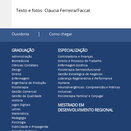
Texto e fotos: Claucia Ferreira/Faccat
|
Ouvidoria
Como chegar
GRADUAÇÃO
ESPECIALIZAÇÃO
Administração
Controladoria e Finanças
Biomedicina
Direito e Processo do Trabalho
Ciências Contábeis
Enfermagem Estética
Design
Fisioterapia Dermatofuncional
Direito
Gestão Estratégica de Negócios
Enfermagem
Liderança Regenerativa e Performance
Engenharia de Produção
Humana
Fisioterapia
Neurodivergências: Compreensão e Práticas
Gestão Comercial
Inclusivas
Gestão da Qualidade
Psicoterapia Familiar e Conjugal
História
MESTRADO EM
Jogos Digitais
Letras
DESENVOLVIMENTO REGIONAL
Matemática
Pedagogia
Psicologia
Publicidade e Propaganda