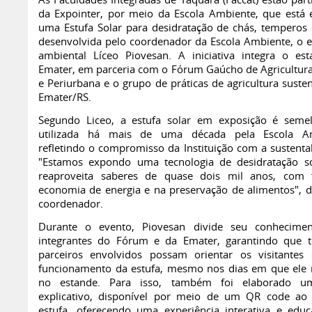
As Faculdades Integradas de Taquara (Faccat) estão part
da Expointer, por meio da Escola Ambiente, que está
uma Estufa Solar para desidratação de chás, temperos e
desenvolvida pelo coordenador da Escola Ambiente, o 
ambiental Líceo Piovesan. A iniciativa integra o es
Emater, em parceria com o Fórum Gaúcho de Agricultur
e Periurbana e o grupo de práticas de agricultura suste
Emater/RS.
Segundo Liceo, a estufa solar em exposição é seme
utilizada há mais de uma década pela Escola Am
refletindo o compromisso da Instituição com a sustentab
"Estamos expondo uma tecnologia de desidratação s
reaproveita saberes de quase dois mil anos, com 
economia de energia e na preservação de alimentos", d
coordenador.
Durante o evento, Piovesan divide seu conhecime
integrantes do Fórum e da Emater, garantindo que 
parceiros envolvidos possam orientar os visitantes
funcionamento da estufa, mesmo nos dias em que ele 
no estande. Para isso, também foi elaborado u
explicativo, disponível por meio de um QR code ao
estufa, oferecendo uma experiência interativa e educ