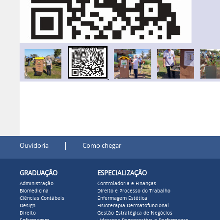
|
Ouvidoria
Como chegar
GRADUAÇÃO
ESPECIALIZAÇÃO
Administração
Controladoria e Finanças
Biomedicina
Direito e Processo do Trabalho
Ciências Contábeis
Enfermagem Estética
Design
Fisioterapia Dermatofuncional
Direito
Gestão Estratégica de Negócios