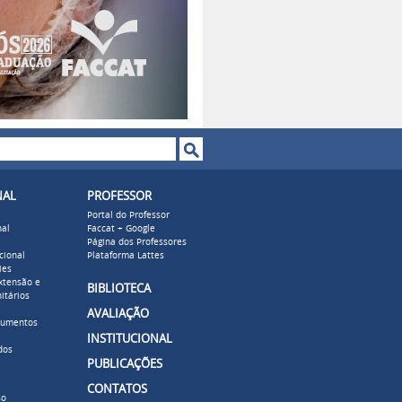
o de busca
NAL
PROFESSOR
Portal do Professor
nal
Faccat + Google
Página dos Professores
cional
Plataforma Lattes
ies
xtensão e
BIBLIOTECA
itários
AVALIAÇÃO
cumentos
INSTITUCIONAL
dos
PUBLICAÇÕES
CONTATOS
so