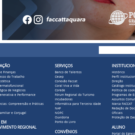
Buscar
Formulári
ZAÇÃO
SERVIÇOS
INSTITUCIO
 e Finanças
Banco de Talentos
Histórico
cesso do Trabalho
Cesep
Perfil institucio
stética
Conexão Faccat
Direção
Dermatofuncional
Coral Viva a Vida
Catálogo Institu
égica de Negócios
Corede
Política de cook
enerativa e Performance
Fórum Regional do Turismo
Programas de E
Incubadoras
Assuntos Comun
cias: Compreensão e Práticas
Informática para Terceira Idade
Marca FACCAT
NAP
Redação de Do
amiliar e Conjugal
NOPC
Oficiais
Ouvidoria
Proteção de Da
ADO EM
Ponto do Livro
VIMENTO REGIONAL
ALUNO
CONVÊNIOS
Portal do Egres