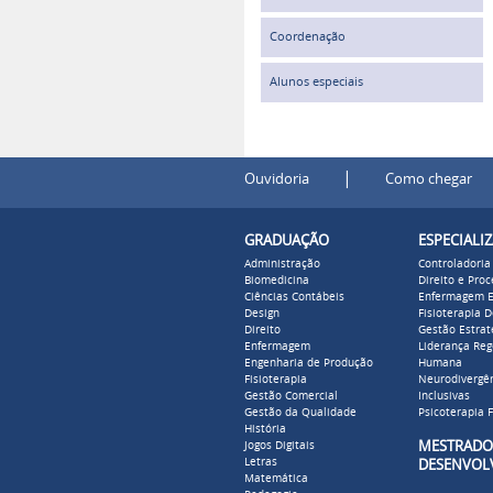
Coordenação
Alunos especiais
|
Ouvidoria
Como chegar
GRADUAÇÃO
ESPECIALI
Administração
Controladoria
Biomedicina
Direito e Pro
Ciências Contábeis
Enfermagem E
Design
Fisioterapia 
Direito
Gestão Estrat
Enfermagem
Liderança Reg
Engenharia de Produção
Humana
Fisioterapia
Neurodivergên
Gestão Comercial
Inclusivas
Gestão da Qualidade
Psicoterapia F
História
MESTR
Jogos Digitais
Letras
DESENVOL
Matemática