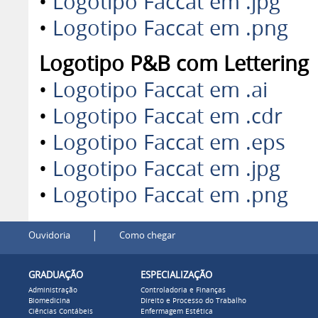
•
Logotipo Faccat em .jpg
•
Logotipo Faccat em .png
Logotipo P&B com Lettering
•
Logotipo Faccat em .ai
•
Logotipo Faccat em .cdr
•
Logotipo Faccat em .eps
•
Logotipo Faccat em .jpg
•
Logotipo Faccat em .png
|
Ouvidoria
Como chegar
GRADUAÇÃO
ESPECIALIZAÇÃO
Administração
Controladoria e Finanças
Biomedicina
Direito e Processo do Trabalho
Ciências Contábeis
Enfermagem Estética