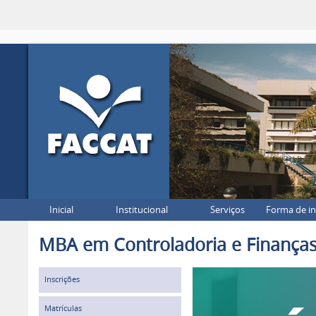
Inicial
Institucional
Serviços
Forma de i
MBA em Controladoria e Finança
Inscrições
Matrículas