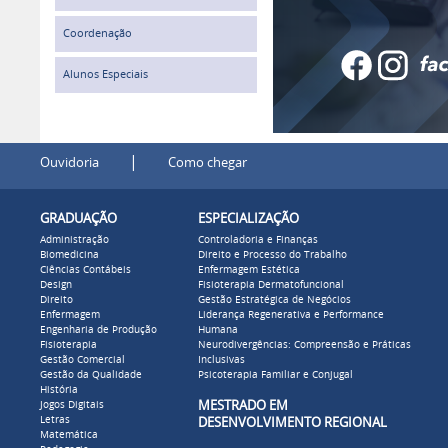
Coordenação
Alunos Especiais
|
Ouvidoria
Como chegar
GRADUAÇÃO
ESPECIALIZAÇÃO
Administração
Controladoria e Finanças
Biomedicina
Direito e Processo do Trabalho
Ciências Contábeis
Enfermagem Estética
Design
Fisioterapia Dermatofuncional
Direito
Gestão Estratégica de Negócios
Enfermagem
Liderança Regenerativa e Performance
Engenharia de Produção
Humana
Fisioterapia
Neurodivergências: Compreensão e Práticas
Gestão Comercial
Inclusivas
Gestão da Qualidade
Psicoterapia Familiar e Conjugal
História
MESTRADO EM
Jogos Digitais
Letras
DESENVOLVIMENTO REGIONAL
Matemática