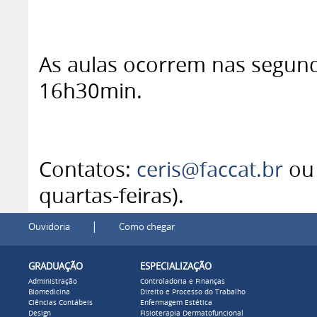
As aulas ocorrem nas segund
16h30min.
Contatos:
ceris@faccat.br
ou 
quartas-feiras).
|
Ouvidoria
Como chegar
GRADUAÇÃO
ESPECIALIZAÇÃO
Administração
Controladoria e Finanças
Biomedicina
Direito e Processo do Trabalho
Ciências Contábeis
Enfermagem Estética
Design
Fisioterapia Dermatofuncional