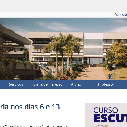
Acessib
Serviços
Forma de ingresso
Aluno
Professor
ia nos dias 6 e 13
ia (Cesep) e a coordenação do curso de