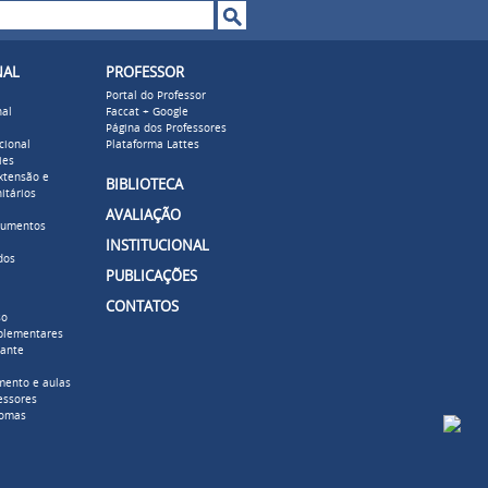
o de busca
NAL
PROFESSOR
Portal do Professor
nal
Faccat + Google
Página dos Professores
cional
Plataforma Lattes
ies
xtensão e
BIBLIOTECA
itários
AVALIAÇÃO
cumentos
INSTITUCIONAL
dos
PUBLICAÇÕES
CONTATOS
so
plementares
dante
mento e aulas
essores
lomas