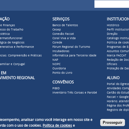
Buscar
Formulári
ZAÇÃO
SERVIÇOS
INSTITUCIO
 e Finanças
Banco de Talentos
Histórico
cesso do Trabalho
Cesep
Perfil institucio
stética
Conexão Faccat
Direção
Dermatofuncional
Coral Viva a Vida
Catálogo Institu
égica de Negócios
Corede
Política de cook
enerativa e Performance
Fórum Regional do Turismo
Programas de E
Incubadoras
Assuntos Comun
cias: Compreensão e Práticas
Informática para Terceira Idade
Marca FACCAT
NAP
Redação de Do
amiliar e Conjugal
NOPC
Oficiais
Ouvidoria
Proteção de Da
ADO EM
Ponto do Livro
VIMENTO REGIONAL
ALUNO
CONVÊNIOS
Portal do Egres
PIBID
Atividades Com
Inventário Três Coroas e Parobé
Cartão do Estu
Faccat + Google
Horário: atendi
Página dos Prof
Registro de dip
 desempenho, analisar como você interage em nosso site e
Prosseguir
corda com o uso de cookies.
Política de cookies
e