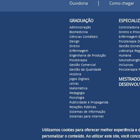
|
Ouvidoria
Como chegar
GRADUAÇÃO
ESPECIALI
Administração
Controladoria
Biomedicina
Direito e Pro
Ciências Contábeis
Enfermagem E
Design
Fisioterapia 
Direito
Gestão Estrat
Enfermagem
Liderança Reg
Engenharia de Produção
Humana
Fisioterapia
Neurodivergên
Gestão Comercial
Inclusivas
Gestão da Qualidade
Psicoterapia F
História
MESTR
Jogos Digitais
Letras
DESENVOL
Matemática
Pedagogia
Psicologia
Publicidade e Propaganda
Relações Públicas
Sistemas de Informação
Sistemas para Internet
Utilizamos cookies para oferecer melhor experiência e
personalizar o conteúdo. Ao utilizar este site, você con