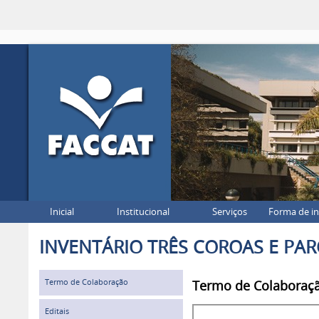
Inicial
Institucional
Serviços
Forma de i
INVENTÁRIO TRÊS COROAS E PA
Termo de Colaboração
Termo de Colaboraç
Editais