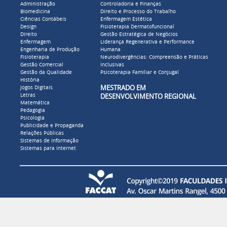
Administração
Controladoria e Finanças
Biomedicina
Direito e Processo do Trabalho
Ciências Contábeis
Enfermagem Estética
Design
Fisioterapia Dermatofuncional
Direito
Gestão Estratégica de Negócios
Enfermagem
Liderança Regenerativa e Performance
Engenharia de Produção
Humana
Fisioterapia
Neurodivergências: Compreensão e Práticas
Gestão Comercial
Inclusivas
Gestão da Qualidade
Psicoterapia Familiar e Conjugal
História
MESTRADO EM
Jogos Digitais
Letras
DESENVOLVIMENTO REGIONAL
Matemática
Pedagogia
Psicologia
Publicidade e Propaganda
Relações Públicas
Sistemas de Informação
Sistemas para Internet