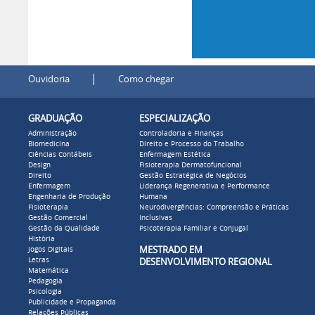
|
Ouvidoria
Como chegar
GRADUAÇÃO
ESPECIALIZAÇÃO
Administração
Controladoria e Finanças
Biomedicina
Direito e Processo do Trabalho
Ciências Contábeis
Enfermagem Estética
Design
Fisioterapia Dermatofuncional
Direito
Gestão Estratégica de Negócios
Enfermagem
Liderança Regenerativa e Performance
Engenharia de Produção
Humana
Fisioterapia
Neurodivergências: Compreensão e Práticas
Gestão Comercial
Inclusivas
Gestão da Qualidade
Psicoterapia Familiar e Conjugal
História
MESTRADO EM
Jogos Digitais
Letras
DESENVOLVIMENTO REGIONAL
Matemática
Pedagogia
Psicologia
Publicidade e Propaganda
Relações Públicas