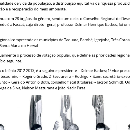
alidade de vida da população; a distribuição equitativa da riqueza produzi
ção e a recuperação do meio ambiente.
onta com 28 órgãos do gênero, sendo um deles o Conselho Regional de De
ede é a Faccat, cujo diretor-geral, professor Delmar Henrique Backes, foi um
ional compreende os municípios de Taquara, Parobé, Igrejinha, Três Coroas,
Santa Maria do Herval.
anualmente o processo de votação popular, que define as prioridades region
cio seguinte.
 o biênio 2012-2013, é a seguinte: presidente – Delmar Backes; 1º vice-presid
 tesoureiro – Rogério Grade; 2º tesoureiro – Rodrigo Fritzen; secretário-exe
to – Geraldo Antônio Both; conselho fiscal (titulares) – Jacson Schmidt, Odi
orge da Silva, Nelson Mazzurana e João Nadir Pires.