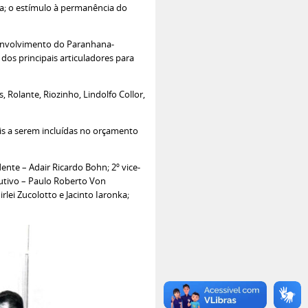
da; o estímulo à permanência do
senvolvimento do Paranhana-
 dos principais articuladores para
 Rolante, Riozinho, Lindolfo Collor,
ais a serem incluídas no orçamento
ente – Adair Ricardo Bohn; 2º vice-
cutivo – Paulo Roberto Von
rlei Zucolotto e Jacinto Iaronka;