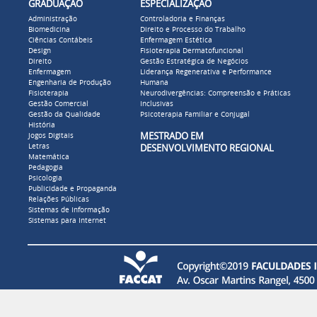
GRADUAÇÃO
ESPECIALIZAÇÃO
Administração
Controladoria e Finanças
Biomedicina
Direito e Processo do Trabalho
Ciências Contábeis
Enfermagem Estética
Design
Fisioterapia Dermatofuncional
Direito
Gestão Estratégica de Negócios
Enfermagem
Liderança Regenerativa e Performance
Engenharia de Produção
Humana
Fisioterapia
Neurodivergências: Compreensão e Práticas
Gestão Comercial
Inclusivas
Gestão da Qualidade
Psicoterapia Familiar e Conjugal
História
MESTRADO EM
Jogos Digitais
Letras
DESENVOLVIMENTO REGIONAL
Matemática
Pedagogia
Psicologia
Publicidade e Propaganda
Relações Públicas
Sistemas de Informação
Sistemas para Internet