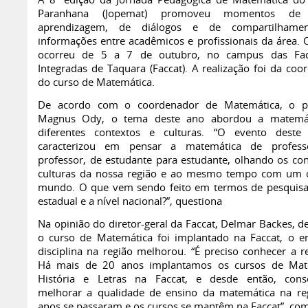
A 8ª edição da Jornada Pedagógica de Matemática do
Paranhana (Jopemat) promoveu momentos de 
aprendizagem, de diálogos e de compartilhame
informações entre acadêmicos e profissionais da área. 
ocorreu de 5 a 7 de outubro, no campus das Fac
Integradas de Taquara (Faccat). A realização foi da coo
do curso de Matemática.
De acordo com o coordenador de Matemática, o pr
Magnus Ody, o tema deste ano abordou a matemá
diferentes contextos e culturas. “O evento deste
caracterizou em pensar a matemática de profess
professor, de estudante para estudante, olhando os con
culturas da nossa região e ao mesmo tempo com um 
mundo. O que vem sendo feito em termos de pesquisa,
estadual e a nível nacional?”, questiona
Na opinião do diretor-geral da Faccat, Delmar Backes, d
o curso de Matemática foi implantado na Faccat, o e
disciplina na região melhorou. “É preciso conhecer a re
Há mais de 20 anos implantamos os cursos de Mate
História e Letras na Faccat, e desde então, cons
melhorar a qualidade de ensino da matemática na re
anos se passaram e os cursos se mantêm na Faccat”, c