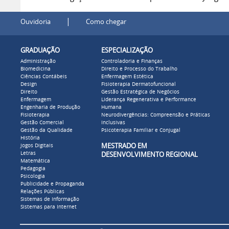
|
Ouvidoria
Como chegar
GRADUAÇÃO
ESPECIALIZAÇÃO
Administração
Controladoria e Finanças
Biomedicina
Direito e Processo do Trabalho
Ciências Contábeis
Enfermagem Estética
Design
Fisioterapia Dermatofuncional
Direito
Gestão Estratégica de Negócios
Enfermagem
Liderança Regenerativa e Performance
Engenharia de Produção
Humana
Fisioterapia
Neurodivergências: Compreensão e Práticas
Gestão Comercial
Inclusivas
Gestão da Qualidade
Psicoterapia Familiar e Conjugal
História
MESTRADO EM
Jogos Digitais
Letras
DESENVOLVIMENTO REGIONAL
Matemática
Pedagogia
Psicologia
Publicidade e Propaganda
Relações Públicas
Sistemas de Informação
Sistemas para Internet