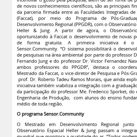
Incentivar o gosto pela pesquisa, além de ser fonte de 
de novos conhecimentos científicos, são as principais fi
da parceria firmada entre as Faculdades Integradas de
(Faccat), por meio do Programa de Pós-Gradu
Desenvolvimento Regional (PPGDR), com o Observatório 
Heller & Jung. A partir de agora, o Observatório
oportunizando à Faccat o desenvolvimento de novas p
de forma gratuita. A primeira iniciativa é o 
Sensor.Community. “O sistema possibilitará o desenvo
de pesquisas na área ambiental por parte do professor D
Fernando Jung e do professor Dr. Victor Fernandez Nas
ambos professores do PPGDR”, destaca o coorden
Mestrado da Faccat, o vice-diretor de Pesquisa e Pós-Gr
prof. Dr. Roberto Tadeu Ramos Morais, que ainda expli
iniciativa também viabiliza a integração com a graduaçã
da participação do professor Me. Frederico Sporket, do 
Engenharia de Produção, com alunos do ensino funda
médio de toda região.
O programa Sensor.Community
O Mestrado em Desenvolvimento Regional junt
Observatório Espacial Heller & Jung passam a integra
mundial que monitora a qualidade do ar. “Todos podem