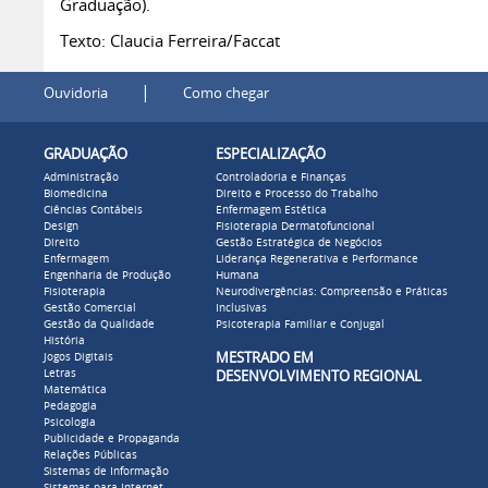
Graduação).
Texto: Claucia Ferreira/Faccat
|
Ouvidoria
Como chegar
GRADUAÇÃO
ESPECIALIZAÇÃO
Administração
Controladoria e Finanças
Biomedicina
Direito e Processo do Trabalho
Ciências Contábeis
Enfermagem Estética
Design
Fisioterapia Dermatofuncional
Direito
Gestão Estratégica de Negócios
Enfermagem
Liderança Regenerativa e Performance
Engenharia de Produção
Humana
Fisioterapia
Neurodivergências: Compreensão e Práticas
Gestão Comercial
Inclusivas
Gestão da Qualidade
Psicoterapia Familiar e Conjugal
História
MESTRADO EM
Jogos Digitais
Letras
DESENVOLVIMENTO REGIONAL
Matemática
Pedagogia
Psicologia
Publicidade e Propaganda
Relações Públicas
Sistemas de Informação