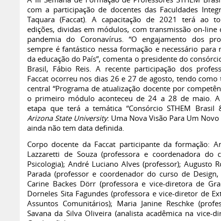
A III Semana de Formação de Professores STHEM Brasi
com a participação de docentes das Faculdades Integ
Taquara (Faccat). A capacitação de 2021 terá ao to
edições, dividas em módulos, com transmissão on-line 
pandemia do Coronavírus. “O engajamento dos prof
sempre é fantástico nessa formação e necessário para 
da educação do País”, comenta o presidente do consórc
Brasil, Fábio Reis. A recente participação dos profes
Faccat ocorreu nos dias 26 e 27 de agosto, tendo como 
central “Programa de atualização docente por competênc
o primeiro módulo aconteceu de 24 a 28 de maio. A 
etapa que terá a temática “Consórcio STHEM Brasil
Arizona State University
: Uma Nova Visão Para Um Novo
ainda não tem data definida.
Corpo docente da Faccat participante da formação: A
Lazzaretti de Souza (professora e coordenadora do 
Psicologia); André Luciano Alves (professor); Augusto R
Parada (professor e coordenador do curso de Design, 
Carine Backes Dörr (professora e vice-diretora de Gra
Dorneles Sita Fagundes (professora e vice-diretor de Ex
Assuntos Comunitários); Maria Janine Reschke (profes
Savana da Silva Oliveira (analista acadêmica na vice-di