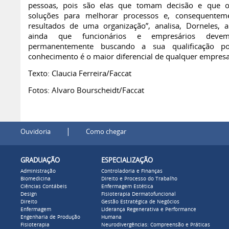
pessoas, pois são elas que tomam decisão e que o
soluções para melhorar processos e, consequentem
resultados de uma organização”, analisa, Dorneles, a
ainda que funcionários e empresários deve
permanentemente buscando a sua qualificação p
conhecimento é o maior diferencial de qualquer empresa
Texto: Claucia Ferreira/Faccat
Fotos: Alvaro Bourscheidt/Faccat
|
Ouvidoria
Como chegar
GRADUAÇÃO
ESPECIALIZAÇÃO
Administração
Controladoria e Finanças
Biomedicina
Direito e Processo do Trabalho
Ciências Contábeis
Enfermagem Estética
Design
Fisioterapia Dermatofuncional
Direito
Gestão Estratégica de Negócios
Enfermagem
Liderança Regenerativa e Performance
Engenharia de Produção
Humana
Fisioterapia
Neurodivergências: Compreensão e Práticas