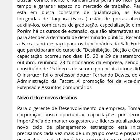
Buscar conhecimento é fundamental para não ficar p
tempo e garantir espaço no mercado de trabalho. P
está em busca constante de qualificação, as Fac
Integradas de Taquara (Faccat) estão de portas aber
auxiliá-los, com cursos de graduação, especialização e 
Porém há os cursos de extensão, que são alternativas es
para atender a demanda de determinado público. Recen
a Faccat abriu espaço para os funcionários da Saft Emb
que participaram do curso de “Desinibição, Dicção e Ora
capacitação ocorreu nos dias 15, 22 e 29 de setembr
outubro, reunindo 23 funcionários da empresa, sendo
constituído de 15 líderes de setor e potenciais futuras li
O instrutor foi o professor doutor Fernando Dewes, do 
Administração da Faccat. A promoção foi da vice-di
Extensão e Assuntos Comunitários.
Novo ciclo e novos desafios
Para o gerente de Desenvolvimento da empresa, Tomás
corporação busca oportunizar capacitações por reco
importância de manter os gestores e líderes atualizados
novo ciclo de planejamento estratégico está inic
precisamos cada vez mais de um grupo coeso e prepar
os desafios atuais da indústria, exercendo um papel de 