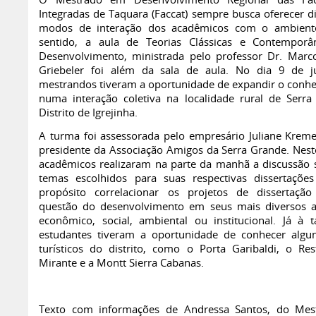
O Mestrado em Desenvolvimento Regional das Fac
Integradas de Taquara (Faccat) sempre busca oferecer di
modos de interação dos acadêmicos com o ambiente
sentido, a aula de Teorias Clássicas e Contempor
Desenvolvimento, ministrada pelo professor Dr. Marc
Griebeler foi além da sala de aula. No dia 9 de j
mestrandos tiveram a oportunidade de expandir o conh
numa interação coletiva na localidade rural de Serra
Distrito de Igrejinha.
A turma foi assessorada pelo empresário Juliane Kreme
presidente da Associação Amigos da Serra Grande. Neste
acadêmicos realizaram na parte da manhã a discussão 
temas escolhidos para suas respectivas dissertaçõ
propósito correlacionar os projetos de dissertaç
questão do desenvolvimento em seus mais diversos a
econômico, social, ambiental ou institucional. Já à t
estudantes tiveram a oportunidade de conhecer algun
turísticos do distrito, como o Porta Garibaldi, o Res
Mirante e a Montt Sierra Cabanas.
Texto com informações de Andressa Santos, do Mes