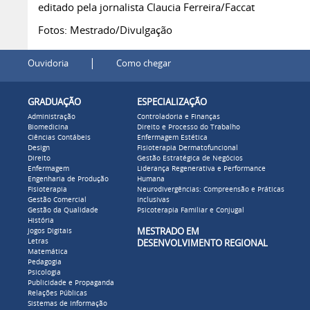
editado pela jornalista Claucia Ferreira/Faccat
Fotos: Mestrado/Divulgação
|
Ouvidoria
Como chegar
GRADUAÇÃO
ESPECIALIZAÇÃO
Administração
Controladoria e Finanças
Biomedicina
Direito e Processo do Trabalho
Ciências Contábeis
Enfermagem Estética
Design
Fisioterapia Dermatofuncional
Direito
Gestão Estratégica de Negócios
Enfermagem
Liderança Regenerativa e Performance
Engenharia de Produção
Humana
Fisioterapia
Neurodivergências: Compreensão e Práticas
Gestão Comercial
Inclusivas
Gestão da Qualidade
Psicoterapia Familiar e Conjugal
História
MESTRADO EM
Jogos Digitais
Letras
DESENVOLVIMENTO REGIONAL
Matemática
Pedagogia
Psicologia
Publicidade e Propaganda
Relações Públicas
Sistemas de Informação