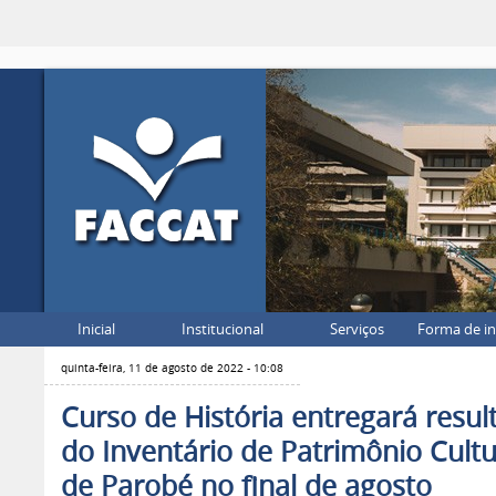
Inicial
Institucional
Serviços
Forma de i
quinta-feira, 11 de agosto de 2022 - 10:08
Curso de História entregará resul
do Inventário de Patrimônio Cultu
de Parobé no final de agosto