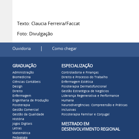
Texto: Claucia Ferreira/Faccat
Foto: Divulgação
|
Ouvidoria
Como chegar
GRADUAÇÃO
ESPECIALIZAÇÃO
Administração
Controladoria e Finanças
Biomedicina
Direito e Processo do Trabalho
Ciências Contábeis
Enfermagem Estética
Design
Fisioterapia Dermatofuncional
Direito
Gestão Estratégica de Negócios
Enfermagem
Liderança Regenerativa e Performance
Engenharia de Produção
Humana
Fisioterapia
Neurodivergências: Compreensão e Práticas
Gestão Comercial
Inclusivas
Gestão da Qualidade
Psicoterapia Familiar e Conjugal
História
MESTRADO EM
Jogos Digitais
Letras
DESENVOLVIMENTO REGIONAL
Matemática
Pedagogia