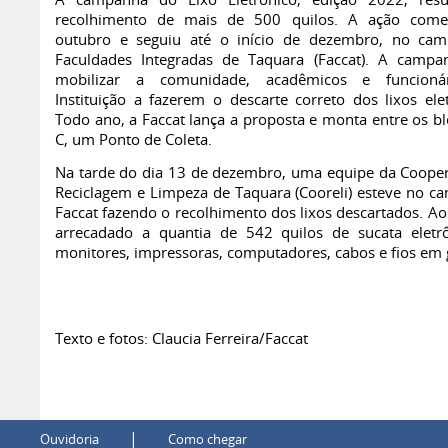
A campanha do Lixo Eletrônico, edição 2022, resu
recolhimento de mais de 500 quilos. A ação com
outubro e seguiu até o início de dezembro, no ca
Faculdades Integradas de Taquara (Faccat). A campa
mobilizar a comunidade, acadêmicos e funcioná
Instituição a fazerem o descarte correto dos lixos elet
Todo ano, a Faccat lança a proposta e monta entre os bl
C, um Ponto de Coleta.
Na tarde do dia 13 de dezembro, uma equipe da Cooper
Reciclagem e Limpeza de Taquara (Cooreli) esteve no c
Faccat fazendo o recolhimento dos lixos descartados. Ao
arrecadado a quantia de 542 quilos de sucata eletr
monitores, impressoras, computadores, cabos e fios em 
Texto e fotos: Claucia Ferreira/Faccat
|
Ouvidoria
Como chegar