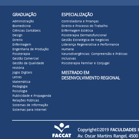
GRADUAÇÃO
ESPECIALIZAÇÃO
Administração
Controladoria e Finanças
Biomedicina
Direito e Processo do Trabalho
Ciências Contábeis
Enfermagem Estética
Design
Fisioterapia Dermatofuncional
Direito
Gestão Estratégica de Negócios
Enfermagem
Liderança Regenerativa e Performance
Engenharia de Produção
Humana
Fisioterapia
Neurodivergências: Compreensão e Práticas
Gestão Comercial
Inclusivas
Gestão da Qualidade
Psicoterapia Familiar e Conjugal
História
MESTRADO EM
Jogos Digitais
Letras
DESENVOLVIMENTO REGIONAL
Matemática
Pedagogia
Psicologia
Publicidade e Propaganda
Relações Públicas
Sistemas de Informação
Sistemas para Internet