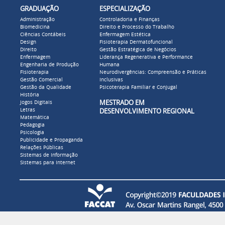
GRADUAÇÃO
ESPECIALIZAÇÃO
Administração
Controladoria e Finanças
Biomedicina
Direito e Processo do Trabalho
Ciências Contábeis
Enfermagem Estética
Design
Fisioterapia Dermatofuncional
Direito
Gestão Estratégica de Negócios
Enfermagem
Liderança Regenerativa e Performance
Engenharia de Produção
Humana
Fisioterapia
Neurodivergências: Compreensão e Práticas
Gestão Comercial
Inclusivas
Gestão da Qualidade
Psicoterapia Familiar e Conjugal
História
MESTRADO EM
Jogos Digitais
Letras
DESENVOLVIMENTO REGIONAL
Matemática
Pedagogia
Psicologia
Publicidade e Propaganda
Relações Públicas
Sistemas de Informação
Sistemas para Internet