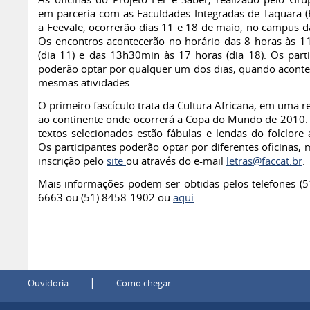
As oficinas do Projeto Ler é Saber, realizado pelo Gru
em parceria com as Faculdades Integradas de Taquara (F
a Feevale, ocorrerão dias 11 e 18 de maio, no campus da
Os encontros acontecerão no horário das 8 horas às 
(dia 11) e das 13h30min às 17 horas (dia 18). Os parti
poderão optar por qualquer um dos dias, quando aconte
mesmas atividades.
O primeiro fascículo trata da Cultura Africana, em uma r
ao continente onde ocorrerá a Copa do Mundo de 2010. 
textos selecionados estão fábulas e lendas do folclore 
Os participantes poderão optar por diferentes oficinas,
inscrição pelo
site
ou através do e-mail
letras@faccat.br
.
Mais informações podem ser obtidas pelos telefones (5
6663 ou (51) 8458-1902 ou
aqui
.
|
Ouvidoria
Como chegar