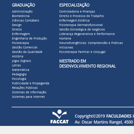
GRADUAÇÃO
ESPECIALIZAÇÃO
Administração
Controladoria e Finanças
Biomedicina
Direito e Processo do Trabalho
Ciências Contábeis
Enfermagem Estética
Design
Fisioterapia Dermatofuncional
Direito
Gestão Estratégica de Negócios
Enfermagem
Liderança Regenerativa e Performance
Engenharia de Produção
Humana
Fisioterapia
Neurodivergências: Compreensão e Práticas
Gestão Comercial
Inclusivas
Gestão da Qualidade
Psicoterapia Familiar e Conjugal
História
MESTRADO EM
Jogos Digitais
Letras
DESENVOLVIMENTO REGIONAL
Matemática
Pedagogia
Psicologia
Publicidade e Propaganda
Relações Públicas
Sistemas de Informação
Sistemas para Internet