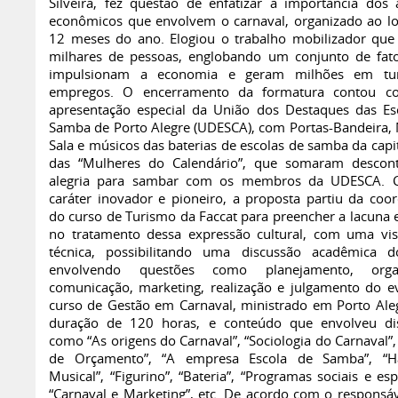
Silveira, fez questão de enfatizar a importância dos 
econômicos que envolvem o carnaval, organizado ao l
12 meses do ano. Elogiou o trabalho mobilizador que
milhares de pessoas, englobando um conjunto de fat
impulsionam a economia e geram milhões em tu
empregos. O encerramento da formatura contou 
apresentação especial da União dos Destaques das Es
Samba de Porto Alegre (UDESCA), com Portas-Bandeira, 
Sala e músicos das baterias de escolas de samba da capi
das “Mulheres do Calendário”, que somaram descon
alegria para sambar com os membros da UDESCA.
caráter inovador e pioneiro, a proposta partiu da coo
do curso de Turismo da Faccat para preencher a lacuna e
no tratamento dessa expressão cultural, com uma vi
técnica, possibilitando uma discussão acadêmica 
envolvendo questões como planejamento, organ
comunicação, marketing, realização e julgamento do e
curso de Gestão em Carnaval, ministrado em Porto Aleg
duração de 120 horas, e conteúdo que envolveu dis
como “As origens do Carnaval”, “Sociologia do Carnaval”,
de Orçamento”, “A empresa Escola de Samba”, “H
Musical”, “Figurino”, “Bateria”, “Programas sociais e esp
“Carnaval e Marketing”, etc. De acordo com o responsáv