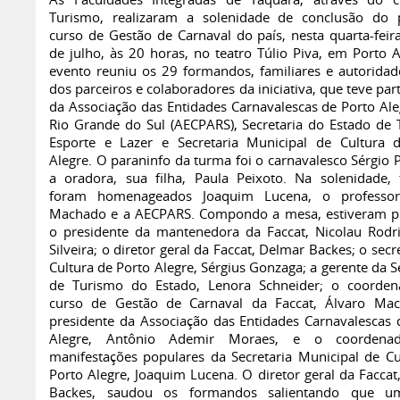
As Faculdades Integradas de Taquara, através do 
Turismo, realizaram a solenidade de conclusão do 
curso de Gestão de Carnaval do país, nesta quarta-feira
de julho, às 20 horas, no teatro Túlio Piva, em Porto A
evento reuniu os 29 formandos, familiares e autoridad
dos parceiros e colaboradores da iniciativa, que teve par
da Associação das Entidades Carnavalescas de Porto Ale
Rio Grande do Sul (AECPARS), Secretaria do Estado de 
Esporte e Lazer e Secretaria Municipal de Cultura 
Alegre. O paraninfo da turma foi o carnavalesco Sérgio 
a oradora, sua filha, Paula Peixoto. Na solenidade
foram homenageados Joaquim Lucena, o professor
Machado e a AECPARS. Compondo a mesa, estiveram p
o presidente da mantenedora da Faccat, Nicolau Rodr
Silveira; o diretor geral da Faccat, Delmar Backes; o secr
Cultura de Porto Alegre, Sérgius Gonzaga; a gerente da S
de Turismo do Estado, Lenora Schneider; o coorde
curso de Gestão de Carnaval da Faccat, Álvaro Ma
presidente da Associação das Entidades Carnavalescas 
Alegre, Antônio Ademir Moraes, e o coordena
manifestações populares da Secretaria Municipal de Cu
Porto Alegre, Joaquim Lucena. O diretor geral da Faccat
Backes, saudou os formandos salientando que u