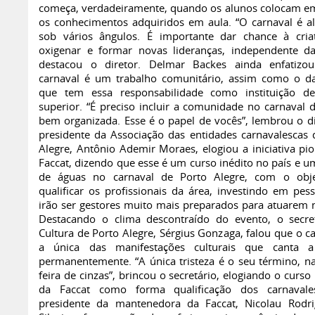
começa, verdadeiramente, quando os alunos colocam em
os conhecimentos adquiridos em aula. “O carnaval é al
sob vários ângulos. É importante dar chance à criat
oxigenar e formar novas lideranças, independente da
destacou o diretor. Delmar Backes ainda enfatizo
carnaval é um trabalho comunitário, assim como o da
que tem essa responsabilidade como instituição d
superior. “É preciso incluir a comunidade no carnaval 
bem organizada. Esse é o papel de vocês”, lembrou o di
presidente da Associação das entidades carnavalescas 
Alegre, Antônio Ademir Moraes, elogiou a iniciativa pio
Faccat, dizendo que esse é um curso inédito no país e u
de águas no carnaval de Porto Alegre, com o obje
qualificar os profissionais da área, investindo em pes
irão ser gestores muito mais preparados para atuarem n
Destacando o clima descontraído do evento, o secre
Cultura de Porto Alegre, Sérgius Gonzaga, falou que o c
a única das manifestações culturais que canta a 
permanentemente. “A única tristeza é o seu término, na
feira de cinzas”, brincou o secretário, elogiando o curso
da Faccat como forma qualificação dos carnavale
presidente da mantenedora da Faccat, Nicolau Rodr