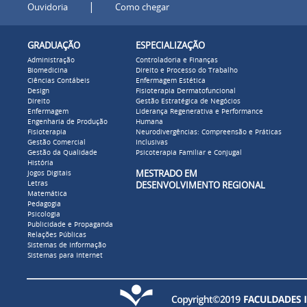
|
Ouvidoria
Como chegar
GRADUAÇÃO
ESPECIALIZAÇÃO
Administração
Controladoria e Finanças
Biomedicina
Direito e Processo do Trabalho
Ciências Contábeis
Enfermagem Estética
Design
Fisioterapia Dermatofuncional
Direito
Gestão Estratégica de Negócios
Enfermagem
Liderança Regenerativa e Performance
Engenharia de Produção
Humana
Fisioterapia
Neurodivergências: Compreensão e Práticas
Gestão Comercial
Inclusivas
Gestão da Qualidade
Psicoterapia Familiar e Conjugal
História
MESTRADO EM
Jogos Digitais
Letras
DESENVOLVIMENTO REGIONAL
Matemática
Pedagogia
Psicologia
Publicidade e Propaganda
Relações Públicas
Sistemas de Informação
Sistemas para Internet