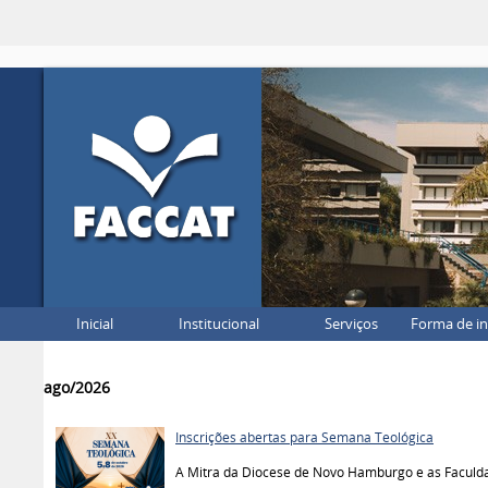
Inicial
Institucional
Serviços
Forma de i
ago/2026
Inscrições abertas para Semana Teológica
A Mitra da Diocese de Novo Hamburgo e as Faculd