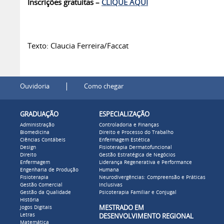
Inscrições gratuitas –
CLIQUE AQUI
Texto: Claucia Ferreira/Faccat
|
Ouvidoria
Como chegar
GRADUAÇÃO
ESPECIALIZAÇÃO
Administração
Controladoria e Finanças
Biomedicina
Direito e Processo do Trabalho
Ciências Contábeis
Enfermagem Estética
Design
Fisioterapia Dermatofuncional
Direito
Gestão Estratégica de Negócios
Enfermagem
Liderança Regenerativa e Performance
Engenharia de Produção
Humana
Fisioterapia
Neurodivergências: Compreensão e Práticas
Gestão Comercial
Inclusivas
Gestão da Qualidade
Psicoterapia Familiar e Conjugal
História
MESTRADO EM
Jogos Digitais
Letras
DESENVOLVIMENTO REGIONAL
Matemática