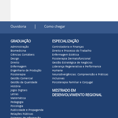
|
Ouvidoria
Como chegar
GRADUAÇÃO
ESPECIALIZAÇÃO
Administração
Controladoria e Finanças
Biomedicina
Direito e Processo do Trabalho
Ciências Contábeis
Enfermagem Estética
Design
Fisioterapia Dermatofuncional
Direito
Gestão Estratégica de Negócios
Enfermagem
Liderança Regenerativa e Performance
Engenharia de Produção
Humana
Fisioterapia
Neurodivergências: Compreensão e Práticas
Gestão Comercial
Inclusivas
Gestão da Qualidade
Psicoterapia Familiar e Conjugal
História
MESTRADO EM
Jogos Digitais
Letras
DESENVOLVIMENTO REGIONAL
Matemática
Pedagogia
Psicologia
Publicidade e Propaganda
Relações Públicas