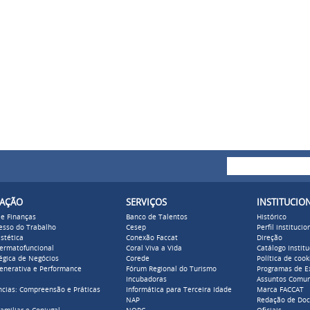
Buscar
Formulári
ZAÇÃO
SERVIÇOS
INSTITUCIO
 e Finanças
Banco de Talentos
Histórico
cesso do Trabalho
Cesep
Perfil institucio
stética
Conexão Faccat
Direção
Dermatofuncional
Coral Viva a Vida
Catálogo Institu
égica de Negócios
Corede
Política de cook
enerativa e Performance
Fórum Regional do Turismo
Programas de E
Incubadoras
Assuntos Comun
cias: Compreensão e Práticas
Informática para Terceira Idade
Marca FACCAT
NAP
Redação de Do