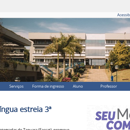
Acessib
Serviços
Forma de ingresso
Aluno
Professor
ngua estreia 3ª
Integradas de Taquara (Faccat), promove