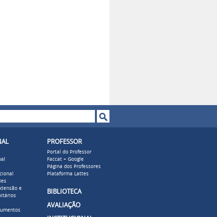
o de busca
NAL
PROFESSOR
Portal do Professor
nal
Faccat + Google
Página dos Professores
cional
Plataforma Lattes
ies
xtensão e
BIBLIOTECA
itários
AVALIAÇÃO
cumentos