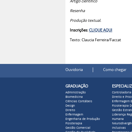
Artigo científico
Resenha
Produção textual.
Inscrições:
CLIQUE AQUI
Texto: Claucia Ferreira/Faccat
|
Ouvidoria
Como chegar
GRADUAÇÃO
ESPECIALI
Administração
Controladoria
Biomedicina
Direito e Pro
Ciências Contábeis
Enfermagem E
Design
Fisioterapia 
Direito
Gestão Estrat
Enfermagem
Liderança Reg
Engenharia de Produção
Humana
Fisioterapia
Neurodivergên
Gestão Comercial
Inclusivas