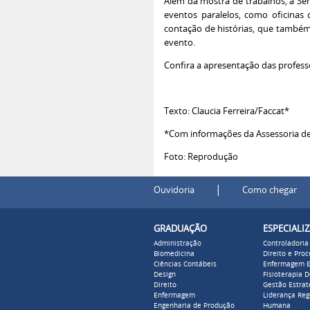
Além da mostra de trabalhos, a Se
eventos paralelos, como oficinas 
contação de histórias, que també
evento.
Confira a apresentação das professo
Texto: Claucia Ferreira/Faccat*
*Com informações da Assessoria d
Foto: Reprodução
|
Ouvidoria
Como chegar
GRADUAÇÃO
ESPECIALI
Administração
Controladoria
Biomedicina
Direito e Pro
Ciências Contábeis
Enfermagem E
Design
Fisioterapia 
Direito
Gestão Estrat
Enfermagem
Liderança Reg
Engenharia de Produção
Humana