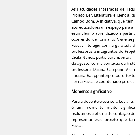
As Faculdades Integradas de Taqu
Projeto Ler: Literatura e Ciência,
Campo Bom. A iniciativa, que tem
aos educadores um espaço para a v
estimulem o aprendizado a partir de
ocorrendo de forma
online
e seg
Faccat interagiu com a garotada do
professoras e integrantes do Projet
Dieila Nunes, participaram, virtual
de agosto, com a contação da histó
professora Daiana Campani. Além
Luciana Raupp interpretou o text
Ler na Faccat é coordenado pelo cu
Momento significativo
Para a docente e escritora Luciana,
é um momento muito significat
realizamos a oficina de contação de 
representar esse projeto que ta
Faccat.