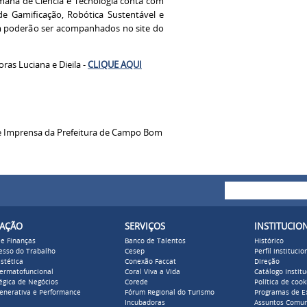
mana de Ciência e Tecnologia conta com
de Gamificação, Robótica Sustentável e
m poderão ser acompanhados no site do
ras Luciana e Dieila -
CLIQUE AQUI
e Imprensa da Prefeitura de Campo Bom
Buscar
Formulári
ZAÇÃO
SERVIÇOS
INSTITUCIO
 e Finanças
Banco de Talentos
Histórico
cesso do Trabalho
Cesep
Perfil institucio
stética
Conexão Faccat
Direção
Dermatofuncional
Coral Viva a Vida
Catálogo Institu
égica de Negócios
Corede
Política de cook
enerativa e Performance
Fórum Regional do Turismo
Programas de E
Incubadoras
Assuntos Comun