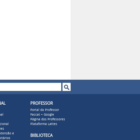
o de busca
NAL
PROFESSOR
Portal do Professor
nal
Faccat + Google
Página dos Professores
cional
Plataforma Lattes
ies
xtensão e
BIBLIOTECA
itários