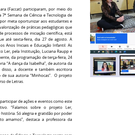
ara (Faccat) participaram, por meio do
 da 7ª Semana de Ciência e Tecnologia de
 por meta oportunizar aos estudantes e
alorização de práticas pedagógicas que
 processos de iniciação científica, está
ue até sexta-feira, dia 27 de agosto. A
s Anos Iniciais e Educação Infantil. As
o Ler, pela Instituição, Luciana Raupp e
mente, da programação de terça-feira, 24
ria “A dança da Isabelha”, de autoria da
 disso, a docente e também escritora
o de sua autoria “Minhocas”. O projeto
rso de Letras.
 participar de ações e eventos como este
ivo. “Falamos sobre o projeto Ler,
história. Só alegria e gratidão por poder
nto amamos”, destaca a professora da