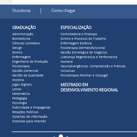
|
Ouvidoria
Como chegar
GRADUAÇÃO
ESPECIALIZAÇÃO
Administração
Controladoria e Finanças
Biomedicina
Direito e Processo do Trabalho
Ciências Contábeis
Enfermagem Estética
Design
Fisioterapia Dermatofuncional
Direito
Gestão Estratégica de Negócios
Enfermagem
Liderança Regenerativa e Performance
Engenharia de Produção
Humana
Fisioterapia
Neurodivergências: Compreensão e Práticas
Gestão Comercial
Inclusivas
Gestão da Qualidade
Psicoterapia Familiar e Conjugal
História
MESTRADO EM
Jogos Digitais
Letras
DESENVOLVIMENTO REGIONAL
Matemática
Pedagogia
Psicologia
Publicidade e Propaganda
Relações Públicas
Sistemas de Informação
Sistemas para Internet