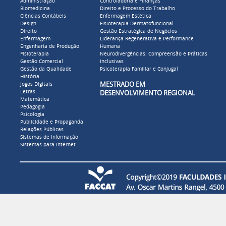
Administração
Controladoria e Finanças
Biomedicina
Direito e Processo do Trabalho
Ciências Contábeis
Enfermagem Estética
Design
Fisioterapia Dermatofuncional
Direito
Gestão Estratégica de Negócios
Enfermagem
Liderança Regenerativa e Performance
Engenharia de Produção
Humana
Fisioterapia
Neurodivergências: Compreensão e Práticas
Gestão Comercial
Inclusivas
Gestão da Qualidade
Psicoterapia Familiar e Conjugal
História
MESTRADO EM
Jogos Digitais
Letras
DESENVOLVIMENTO REGIONAL
Matemática
Pedagogia
Psicologia
Publicidade e Propaganda
Relações Públicas
Sistemas de Informação
Sistemas para Internet