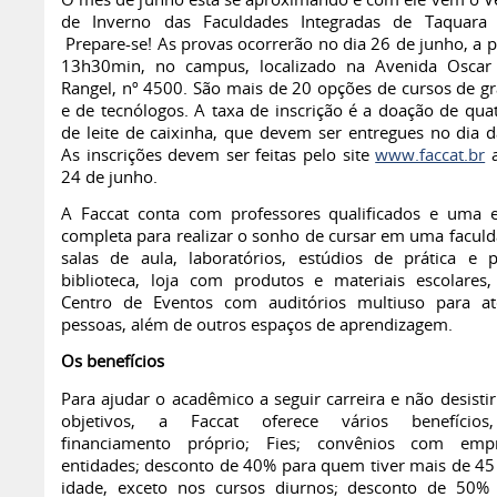
O mês de junho está se aproximando e com ele vem o Ve
de Inverno das Faculdades Integradas de Taquara (
Prepare-se! As provas ocorrerão no dia 26 de junho, a p
13h30min, no campus, localizado na Avenida Oscar
Rangel, nº 4500. São mais de 20 opções de cursos de g
e de tecnólogos. A taxa de inscrição é a doação de quat
de leite de caixinha, que devem ser entregues no dia d
As inscrições devem ser feitas pelo site
www.faccat.br
a
24 de junho.
A Faccat conta com professores qualificados e uma e
completa para realizar o sonho de cursar em uma faculd
salas de aula, laboratórios, estúdios de prática e p
biblioteca, loja com produtos e materiais escolares, l
Centro de Eventos com auditórios multiuso para a
pessoas, além de outros espaços de aprendizagem.
Os benefícios
Para ajudar o acadêmico a seguir carreira e não desisti
objetivos, a Faccat oferece vários benefício
financiamento próprio; Fies; convênios com emp
entidades; desconto de 40% para quem tiver mais de 45
idade, exceto nos cursos diurnos; desconto de 50%