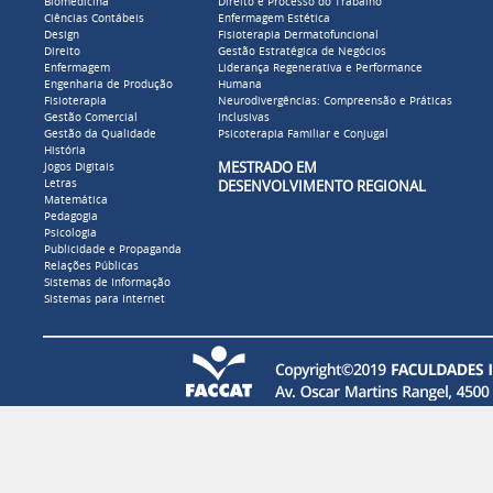
Biomedicina
Direito e Processo do Trabalho
Ciências Contábeis
Enfermagem Estética
Design
Fisioterapia Dermatofuncional
Direito
Gestão Estratégica de Negócios
Enfermagem
Liderança Regenerativa e Performance
Engenharia de Produção
Humana
Fisioterapia
Neurodivergências: Compreensão e Práticas
Gestão Comercial
Inclusivas
Gestão da Qualidade
Psicoterapia Familiar e Conjugal
História
MESTRADO EM
Jogos Digitais
Letras
DESENVOLVIMENTO REGIONAL
Matemática
Pedagogia
Psicologia
Publicidade e Propaganda
Relações Públicas
Sistemas de Informação
Sistemas para Internet