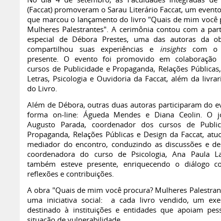
No dia 4 de setembro, as Faculdades Integradas de
(Faccat) promoveram o Sarau Literário Faccat, um evento
que marcou o lançamento do livro "Quais de mim você 
Mulheres Palestrantes". A cerimônia contou com a part
especial de Débora Prestes, uma das autoras da o
compartilhou suas experiências e
insights
com o 
presente. O evento foi promovido em colaboração
cursos de Publicidade e Propaganda, Relações Públicas,
Letras, Psicologia e Ouvidoria da Faccat, além da livra
do Livro.
Além de Débora, outras duas autoras participaram do e
forma on-line: Águeda Mendes e Diana Ceolin. O jo
Augusto Parada, coordenador dos cursos de Public
Propaganda, Relações Públicas e Design da Faccat, at
mediador do encontro, conduzindo as discussões e de
coordenadora do curso de Psicologia, Ana Paula Laz
também esteve presente, enriquecendo o diálogo c
reflexões e contribuições.
A obra "Quais de mim você procura? Mulheres Palestran
uma iniciativa social: a cada livro vendido, um ex
destinado à instituições e entidades que apoiam pe
situação de vulnerabilidade.