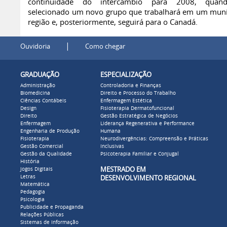
continuidade do intercâmbio para 2008, quan
selecionado um novo grupo que trabalhará em um muni
região e, posteriormente, seguirá para o Canadá.
|
Ouvidoria
Como chegar
GRADUAÇÃO
ESPECIALIZAÇÃO
Administração
Controladoria e Finanças
Biomedicina
Direito e Processo do Trabalho
Ciências Contábeis
Enfermagem Estética
Design
Fisioterapia Dermatofuncional
Direito
Gestão Estratégica de Negócios
Enfermagem
Liderança Regenerativa e Performance
Engenharia de Produção
Humana
Fisioterapia
Neurodivergências: Compreensão e Práticas
Gestão Comercial
Inclusivas
Gestão da Qualidade
Psicoterapia Familiar e Conjugal
História
MESTRADO EM
Jogos Digitais
Letras
DESENVOLVIMENTO REGIONAL
Matemática
Pedagogia
Psicologia
Publicidade e Propaganda
Relações Públicas
Sistemas de Informação