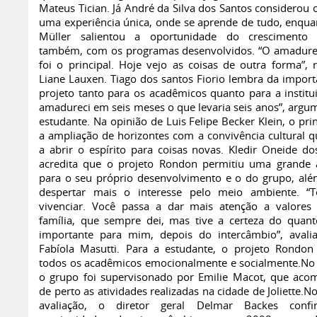
Mateus Tician. Já André da Silva dos Santos considerou 
uma experiência única, onde se aprende de tudo, enquan
Müller salientou a oportunidade do crescimento p
também, com os programas desenvolvidos. “O amadur
foi o principal. Hoje vejo as coisas de outra forma”, r
Liane Lauxen. Tiago dos santos Fiorio lembra da import
projeto tanto para os acadêmicos quanto para a institui
amadureci em seis meses o que levaria seis anos”, argu
estudante. Na opinião de Luis Felipe Becker Klein, o prin
a ampliação de horizontes com a convivência cultural q
a abrir o espírito para coisas novas. Kledir Oneide do
acredita que o projeto Rondon permitiu uma grande 
para o seu próprio desenvolvimento e o do grupo, alé
despertar mais o interesse pelo meio ambiente. “
vivenciar. Você passa a dar mais atenção a valore
família, que sempre dei, mas tive a certeza do quant
importante para mim, depois do intercâmbio”, avali
Fabíola Masutti. Para a estudante, o projeto Rondon
todos os acadêmicos emocionalmente e socialmente.No
o grupo foi supervisonado por Emilie Macot, que ac
de perto as atividades realizadas na cidade de Joliette.No
avaliação, o diretor geral Delmar Backes conf