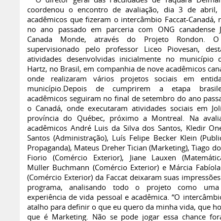
O diretor geral das Faculdades de Taquara Delmar
coordenou o encontro de avaliação, dia 3 de abril
acadêmicos que fizeram o intercâmbio Faccat-Canadá, r
no ano passado em parceria com ONG canadense J
Canada Monde, através do Projeto Rondon. O
supervisionado pelo professor Liceo Piovesan, des
atividades desenvolvidas inicialmente no município
Hartz, no Brasil, em companhia de nove acadêmicos can
onde realizaram vários projetos sociais em entid
município.Depois de cumprirem a etapa brasile
acadêmicos seguiram no final de setembro do ano pass
o Canadá, onde executaram atividades sociais em Joli
província do Québec, próximo a Montreal. Na avali
acadêmicos André Luis da Silva dos Santos, Kledir On
Santos (Administração), Luís Felipe Becker Klein (Publi
Propaganda), Mateus Dreher Tician (Marketing), Tiago do
Fiorio (Comércio Exterior), Jiane Lauxen (Matemática
Müller Buchmann (Comércio Exterior) e Márcia Fabíola
(Comércio Exterior) da Faccat deixaram suas impressões
programa, analisando todo o projeto como uma
experiência de vida pessoal e acadêmica. “O intercâmbi
atalho para definir o que eu quero da minha vida, que ho
que é Marketing. Não se pode jogar essa chance fora