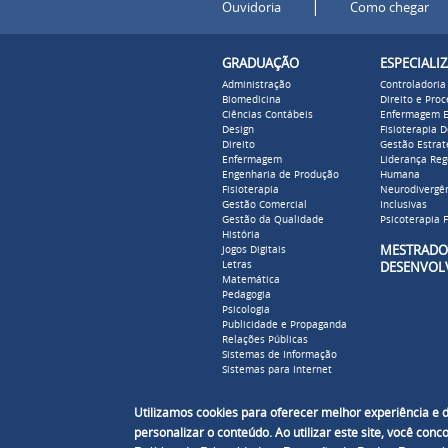
|
Ouvidoria
Como chegar
GRADUAÇÃO
ESPECIALI
Administração
Controladoria
Biomedicina
Direito e Pro
Ciências Contábeis
Enfermagem E
Design
Fisioterapia 
Direito
Gestão Estrat
Enfermagem
Liderança Reg
Engenharia de Produção
Humana
Fisioterapia
Neurodivergên
Gestão Comercial
Inclusivas
Gestão da Qualidade
Psicoterapia F
História
MESTR
Jogos Digitais
Letras
DESENVOL
Matemática
Pedagogia
Psicologia
Publicidade e Propaganda
Relações Públicas
Sistemas de Informação
Sistemas para Internet
Utilizamos cookies para oferecer melhor experiência e
personalizar o conteúdo. Ao utilizar este site, você con