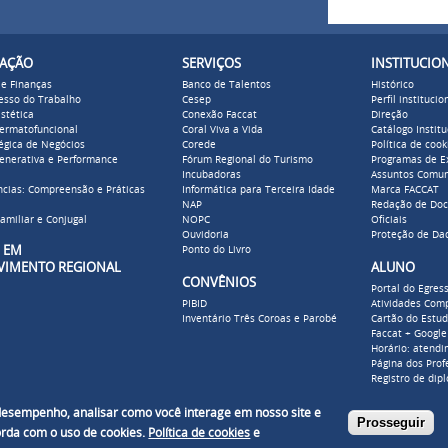
Buscar
Formulári
ZAÇÃO
SERVIÇOS
INSTITUCIO
 e Finanças
Banco de Talentos
Histórico
cesso do Trabalho
Cesep
Perfil institucio
stética
Conexão Faccat
Direção
Dermatofuncional
Coral Viva a Vida
Catálogo Institu
égica de Negócios
Corede
Política de cook
enerativa e Performance
Fórum Regional do Turismo
Programas de E
Incubadoras
Assuntos Comun
cias: Compreensão e Práticas
Informática para Terceira Idade
Marca FACCAT
NAP
Redação de Do
amiliar e Conjugal
NOPC
Oficiais
Ouvidoria
Proteção de Da
ADO EM
Ponto do Livro
VIMENTO REGIONAL
ALUNO
CONVÊNIOS
Portal do Egres
PIBID
Atividades Com
Inventário Três Coroas e Parobé
Cartão do Estu
Faccat + Google
Horário: atendi
Página dos Prof
Registro de dip
 desempenho, analisar como você interage em nosso site e
Prosseguir
corda com o uso de cookies.
Política de cookies
e