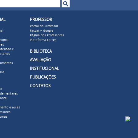
o de busca
NAL
PROFESSOR
Portal do Professor
nal
Faccat + Google
Página dos Professores
cional
Plataforma Lattes
ies
xtensão e
BIBLIOTECA
itários
AVALIAÇÃO
cumentos
INSTITUCIONAL
dos
PUBLICAÇÕES
CONTATOS
so
plementares
dante
mento e aulas
essores
lomas