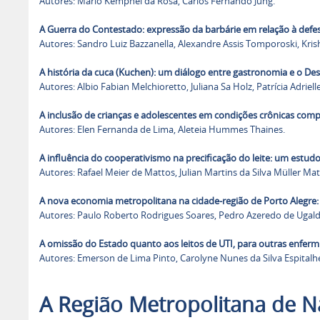
Autores: Mario Kemphel da Rosa, Carlos Fernando Jung.
A Guerra do Contestado: expressão da barbárie em relação à defe
Autores: Sandro Luiz Bazzanella, Alexandre Assis Tomporoski, Kri
A história da cuca (Kuchen): um diálogo entre gastronomia e o De
Autores: Albio Fabian Melchioretto, Juliana Sa Holz, Patrícia Adrie
A inclusão de crianças e adolescentes em condições crônicas com
Autores: Elen Fernanda de Lima, Aleteia Hummes Thaines.
A influência do cooperativismo na precificação do leite: um estu
Autores: Rafael Meier de Mattos, Julian Martins da Silva Müller Matt
A nova economia metropolitana na cidade-região de Porto Alegre: 
Autores: Paulo Roberto Rodrigues Soares, Pedro Azeredo de Ugalde
A omissão do Estado quanto aos leitos de UTI, para outras enfer
Autores: Emerson de Lima Pinto, Carolyne Nunes da Silva Espitalh
A Região Metropolitana de Na